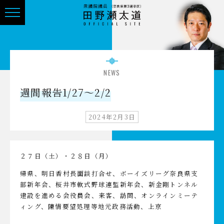
NEWS
週間報告1/27～2/2
2024年2月3日
２７日（土）・２８日（月）
帰県、明日香村長面談打合せ、ボーイズリーグ奈良県支
部新年会、桜井市軟式野球連盟新年会、新金剛トンネル
建設を進める会役員会、来客、訪問、オンラインミーテ
ィング、陳情要望処理等地元政務活動、上京