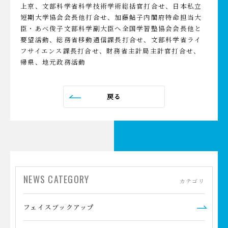
上京、文部科学省科学技術学術総括官打合せ、日本私立
短期大学協会会長他打合せ、加藤鮎子内閣府特命担当大
臣・あべ俊子文部科学副大臣へ全国学習塾協会会長他と
要望活動、総務省移動通信課長打合せ、文部科学省ライ
フサイエンス課長打合せ、財務省主計局主計官打合せ、
帰県、地元政務活動
戻る
NEWS CATEGORY
カテゴリ
フェイスブックアップ