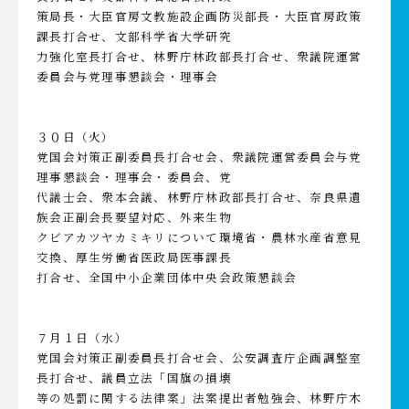
策局長・大臣官房文教施設企画防災部長・大臣官房政策
課長打合せ、文部科学省大学研究
力強化室長打合せ、林野庁林政部長打合せ、衆議院運営
委員会与党理事懇談会・理事会
３０日（火）
党国会対策正副委員長打合せ会、衆議院運営委員会与党
理事懇談会・理事会・委員会、党
代議士会、衆本会議、林野庁林政部長打合せ、奈良県遺
族会正副会長要望対応、外来生物
クビアカツヤカミキリについて環境省・農林水産省意見
交換、厚生労働省医政局医事課長
打合せ、全国中小企業団体中央会政策懇談会
７月１日（水）
党国会対策正副委員長打合せ会、公安調査庁企画調整室
長打合せ、議員立法「国旗の損壊
等の処罰に関する法律案」法案提出者勉強会、林野庁木