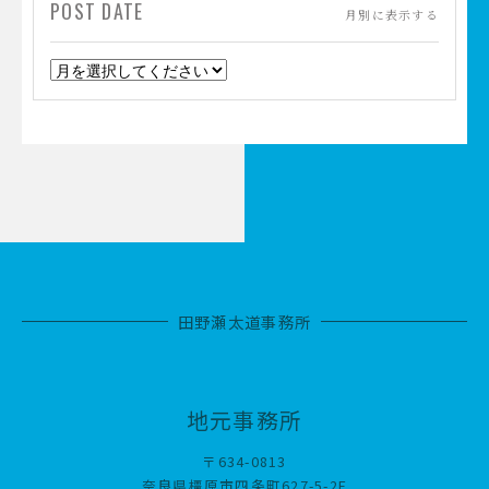
POST DATE
月別に表示する
田野瀬太道事務所
地元事務所
〒634-0813
奈良県橿原市四条町627-5-2F