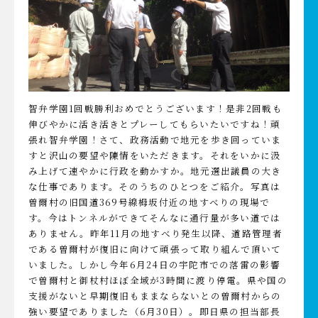
智弁学園1回戦勝利おめでとうございます！是非2回戦も
伸びやかに活き活きとプレーしてもらいたいですね！頑
張れ智弁学園！さて、政務活動で地元を歩き回っていま
すと沢山の要望や陳情をいただきます。それをいかに汲
み上げて速やかに行政を動かすか。地元選出議員の大き
な仕事であります。そのうちのひとつをご紹介。写真は
曽爾村の旧国道369号線栂坂付近の地すべりの現場で
す。今はトンネルができてそんなに通行量が多い道では
ありません。昨年11月の地すべり発生以降、道路管理者
である曽爾村が復旧に向けて頑張って取り組んで頂いて
いました。しかし今年6月24日の宇陀市での落雷の影響
で曽爾村と御杖村ほぼ全域が3時間に渡り停電。県や国の
支援がないと早期復旧もままならないとの曽爾村からの
強い要望でありました（6月30日）。即日県の担当部長