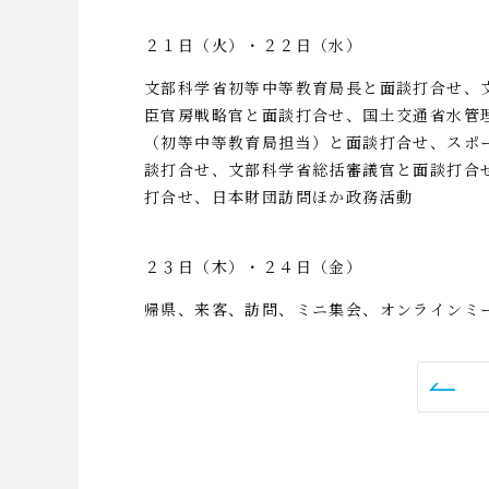
２１日（火）・２２日（水）
文部科学省初等中等教育局長と面談打合せ、
臣官房戦略官と面談打合せ、国土交通省水管
（初等中等教育局担当）と面談打合せ、スポ
談打合せ、文部科学省総括審議官と面談打合
打合せ、日本財団訪問ほか政務活動
２３日（木）・２４日（金）
帰県、来客、訪問、ミニ集会、オンラインミ