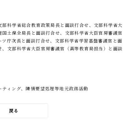
文部科学省総合教育政策局長と面談打合せ、文部科学省大
理国土保全局長と面談打合せ、文部科学省大臣官房審議官
ーツ庁次長と面談打合せ、文部科学省学習基盤審議官と面
せ、文部科学省大臣官房審議官（高等教育局担当）と面談
ーティング、陳情要望処理等地元政務活動
戻る