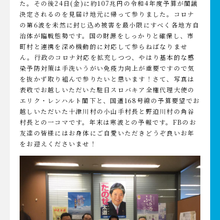
た。その後24日(金)に約107兆円の令和4年度予算が閣議
決定されるのを見届け地元に帰って参りました。コロナ
の第6波を未然に封じ込め被害を最小限にすべく各地方自
治体が臨戦態勢です。国の財源をしっかりと確保し、市
町村と連携を深め機動的に対応して参らねばなりませ
ん。行政のコロナ対応を拡充しつつ、やはり基本的な感
染予防対策は手洗いうがい免疫力向上が重要ですので気
を抜かず取り組んで参りたいと思います！さて、写真は
表敬でお越しいただいた駐日スロバキア全権代理大使の
エリク・レンハルト閣下と、国道168号線の予算要望でお
越しいただいた十津川村の小山手村長と野迫川村の角谷
村長との一コマです。年末は寒波との予報です。FBのお
友達の皆様にはお身体にご自愛いただきどうぞ良いお年
をお迎えくださいませ！