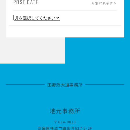
POST DATE
月別に表示する
田野瀬太道事務所
地元事務所
〒634-0813
奈良県橿原市四条町627-5-2F